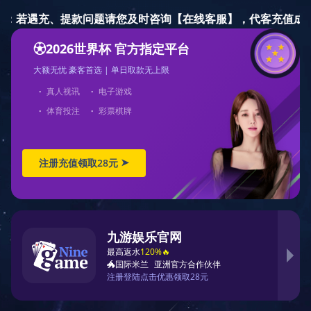
：若遇充、提款问题请您及时咨询【在线客服】，代客充值成功率1
⚽︎2026世界杯 官方指定平台
大额无忧 豪客首选 | 单日取款无上限
·
真人视讯
·
电子游戏
·
体育投注
·
彩票棋牌
注册充值领取28元
➤
九游娱乐官网
最高返水
120%🔥
🐲国际米兰
亚洲官方合作伙伴
注册登陆点击优惠领取28元