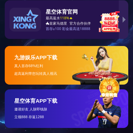
星空体育官网
最高返水
118%🔥
🐲皇家马德里
官方合作伙伴
首存≥100 彩金最高送18888
九游娱乐APP下载
真人首存68%红利
超高返利带您玩转真人视讯
星空体育APP下载
邀请好友 人脉即钱脉
立领888 存返1288